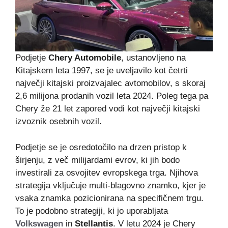
Podjetje
Chery Automobile
, ustanovljeno na
Kitajskem leta 1997, se je uveljavilo kot četrti
največji kitajski proizvajalec avtomobilov, s skoraj
2,6 milijona prodanih vozil leta 2024. Poleg tega pa
Chery že 21 let zapored vodi kot največji kitajski
izvoznik osebnih vozil.
Podjetje se je osredotočilo na drzen pristop k
širjenju, z več milijardami evrov, ki jih bodo
investirali za osvojitev evropskega trga. Njihova
strategija vključuje multi-blagovno znamko, kjer je
vsaka znamka pozicionirana na specifičnem trgu.
To je podobno strategiji, ki jo uporabljata
Volkswagen
in
Stellantis
. V letu 2024 je Chery