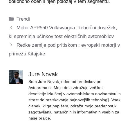
dokončno ocenili njen položaj v tem segmentu.
Categories
Trendi
Motor APP550 Volkswagna : tehnični dosežek,
ki spreminja učinkovitost električnih avtomobilov
Redke zemlje pod pritiskom : evropski motorji v
primežu Kitajske
Jure Novak
Sem Jure Novak, eden od urednikov pri
Avtoarena.si. Moje delo združuje več kot
desetletje izkušenj v avtomobilskem novinarstvu in
strast do raziskovanja najnovejših tehnologij. Vsak
članek, ki ga napišem, odraža mojo predanost k
zagotavljanju natančnih in informativnih vsebin za
naše bralce.