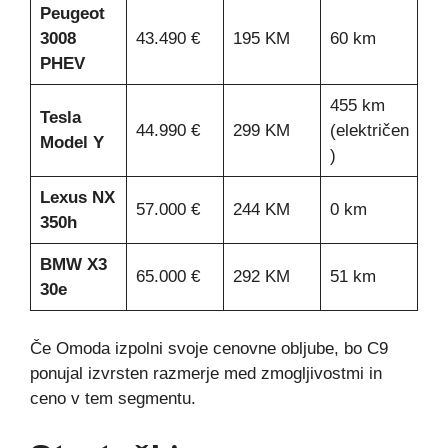
Peugeot
3008
43.490 €
195 KM
60 km
PHEV
455 km
Tesla
44.990 €
299 KM
(električen
Model Y
)
Lexus NX
57.000 €
244 KM
0 km
350h
BMW X3
65.000 €
292 KM
51 km
30e
Če Omoda izpolni svoje cenovne obljube, bo C9
ponujal izvrsten razmerje med zmogljivostmi in
ceno v tem segmentu.