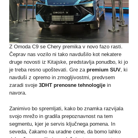
Z Omoda C9 se Chery premika v novo fazo rasti.
Čeprav nas vozilo ni tako navdušilo kot nekatere
druge novosti iz Kitajske, predstavlja ponudbo, ki jo
je treba resno upoštevati. Gre za
premium SUV
, ki
navduši z opremo in zmogljivostmi, predvsem
zaradi svoje
3DHT prenosne tehnologije
in
navora.
Zanimivo bo spremljati, kako bo znamka razvijala
svojo mrežo in gradila prepoznavnost na tem
segmentu, kjer je servis ključnega pomena. In
seveda, čakamo na uradne cene, da bomo lahko