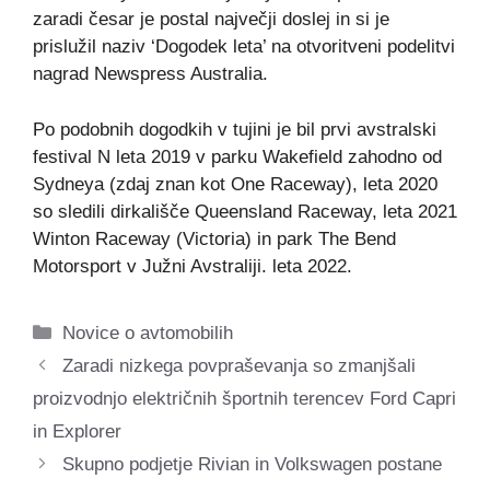
zaradi česar je postal največji doslej in si je
prislužil naziv ‘Dogodek leta’ na otvoritveni podelitvi
nagrad Newspress Australia.
Po podobnih dogodkih v tujini je bil prvi avstralski
festival N leta 2019 v parku Wakefield zahodno od
Sydneya (zdaj znan kot One Raceway), leta 2020
so sledili dirkališče Queensland Raceway, leta 2021
Winton Raceway (Victoria) in park The Bend
Motorsport v Južni Avstraliji. leta 2022.
Categories
Novice o avtomobilih
Zaradi nizkega povpraševanja so zmanjšali
proizvodnjo električnih športnih terencev Ford Capri
in Explorer
Skupno podjetje Rivian in Volkswagen postane