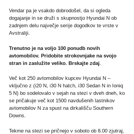
Vendar pa je vsakdo dobrodošel, da si ogleda
dogajanje in se druži s skupnostjo Hyundai N ob
zadnjem delu največje serije dogodkov te vrste v
Avstraliji.
Trenutno je na voljo 100 ponudb novih
avtomobilov. Pridobite strokovnjake na svojo
stran in zaslužite veliko.
Brskajte zdaj
.
Več kot 250 avtomobilov kupcev Hyundai N –
vključno z (i20 N, i30 N hatch, i30 Sedan N in Ioniq
5 N) bo sodelovalo v sejah na stezi v dveh dneh, ko
se pričakuje več kot 1500 navdušenih lastnikov
avtomobilov N za spust na dirkališču Southern
Downs.
Tekme na stezi se pričnejo v soboto ob 8.00 zjutraj,