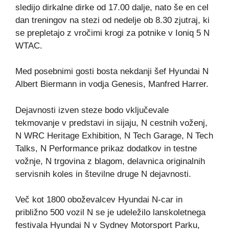
sledijo dirkalne dirke od 17.00 dalje, nato še en cel
dan treningov na stezi od nedelje ob 8.30 zjutraj, ki
se prepletajo z vročimi krogi za potnike v Ioniq 5 N
WTAC.
Med posebnimi gosti bosta nekdanji šef Hyundai N
Albert Biermann in vodja Genesis, Manfred Harrer.
Dejavnosti izven steze bodo vključevale
tekmovanje v predstavi in ​​sijaju, N cestnih voženj,
N WRC Heritage Exhibition, N Tech Garage, N Tech
Talks, N Performance prikaz dodatkov in testne
vožnje, N trgovina z blagom, delavnica originalnih
servisnih koles in številne druge N dejavnosti.
Več kot 1800 oboževalcev Hyundai N-car in
približno 500 vozil N se je udeležilo lanskoletnega
festivala Hyundai N v Sydney Motorsport Parku,