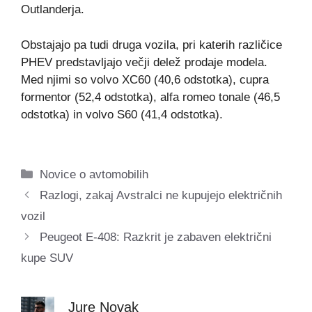
Outlanderja.
Obstajajo pa tudi druga vozila, pri katerih različice
PHEV predstavljajo večji delež prodaje modela.
Med njimi so volvo XC60 (40,6 odstotka), cupra
formentor (52,4 odstotka), alfa romeo tonale (46,5
odstotka) in volvo S60 (41,4 odstotka).
Categories
Novice o avtomobilih
Razlogi, zakaj Avstralci ne kupujejo električnih
vozil
Peugeot E-408: Razkrit je zabaven električni
kupe SUV
Jure Novak