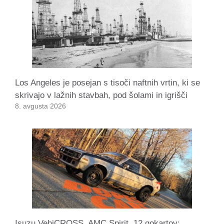
Los Angeles je posejan s tisoči naftnih vrtin, ki se
skrivajo v lažnih stavbah, pod šolami in igrišči
8. avgusta 2026
Isuzu VehiCROSS, AMC Spirit, 12 gokartov: