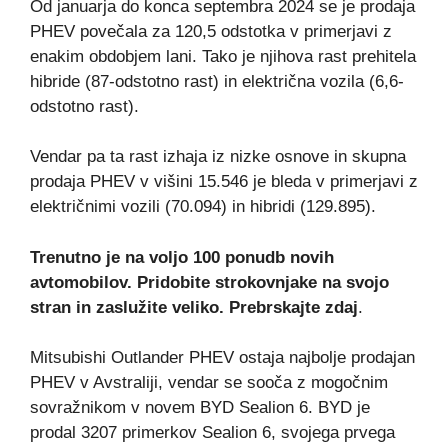
Od januarja do konca septembra 2024 se je prodaja
PHEV povečala za 120,5 odstotka v primerjavi z
enakim obdobjem lani. Tako je njihova rast prehitela
hibride (87-odstotno rast) in električna vozila (6,6-
odstotno rast).
Vendar pa ta rast izhaja iz nizke osnove in skupna
prodaja PHEV v višini 15.546 je bleda v primerjavi z
električnimi vozili (70.094) in hibridi (129.895).
Trenutno je na voljo 100 ponudb novih
avtomobilov. Pridobite strokovnjake na svojo
stran in zaslužite veliko.
Prebrskajte zdaj
.
Mitsubishi Outlander PHEV ostaja najbolje prodajan
PHEV v Avstraliji, vendar se sooča z mogočnim
sovražnikom v novem BYD Sealion 6. BYD je
prodal 3207 primerkov Sealion 6, svojega prvega