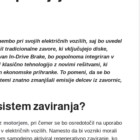
mbo pri svojih električnih vozilih, saj bo uvedel
l tradicionalne zavore, ki vključujejo diske,
ovan In-Drive Brake, bo popolnoma integriran v
klasično tehnologijo z novimi rešitvami, ki
 in ekonomske prihranke. To pomeni, da se bo
stemi znatno zmanjšali emisije delcev iz zavornic,
sistem zaviranja?
 z
motorjem
, pri čemer se bo osredotočil na uporabo
n v električnih vozilih. Namesto da bi vozniki morali
stem samodejno aktiviral regenerativno zaviranje, ko