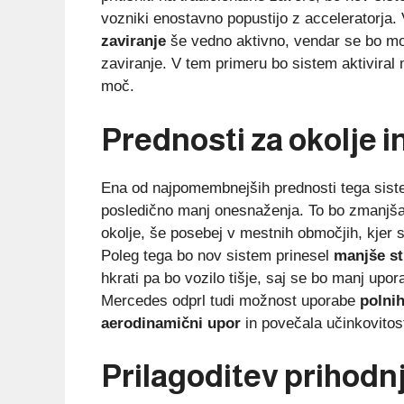
vozniki enostavno popustijo z acceleratorja
zaviranje
še vedno aktivno, vendar se bo moč
zaviranje. V tem primeru bo sistem aktiviral
moč.
Prednosti za okolje 
Ena od najpomembnejših prednosti tega sis
posledično manj onesnaženja. To bo zmanjšal
okolje, še posebej v mestnih območjih, kjer s
Poleg tega bo nov sistem prinesel
manjše st
hkrati pa bo vozilo tišje, saj se bo manj up
Mercedes odprl tudi možnost uporabe
polnih
aerodinamični upor
in povečala učinkovitost
Prilagoditev prihod