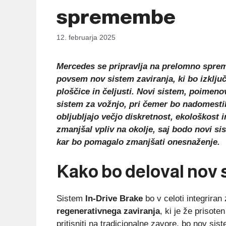
spremembe
12. februarja 2025
Mercedes se pripravlja na prelomno spreme
povsem nov sistem zaviranja, ki bo izključi
ploščice in čeljusti. Novi sistem, poimen
sistem za vožnjo, pri čemer bo nadomestil 
obljubljajo večjo diskretnost, ekološkost
zmanjšal vpliv na okolje, saj bodo novi si
kar bo pomagalo zmanjšati onesnaženje.
Kako bo deloval nov 
Sistem
In-Drive Brake
bo v celoti integriran
regenerativnega zaviranja
, ki je že prisote
pritisniti na tradicionalne zavore, bo nov si