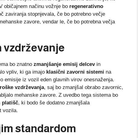
. V običajnem načinu vožnje bo
regenerativno
 zaviranja stopnjevala, če bo potrebno večje
 mehanske zavore, vendar le, če bo potrebna večja
in vzdrževanje
tema bo znatno
zmanjšanje emisij delcev
in
o vpliv, ki ga imajo
klasični zavorni sistemi
na
o emisije iz vozil eden glavnih virov onesnaženja.
roške vzdrževanja
, saj bo zmanjšal obrabo zavornic,
orabljalo mehanske zavore. Z uvedbo tega sistema bo
 platišč
, ki bodo še dodatno zmanjšala
 vozila.
njim standardom