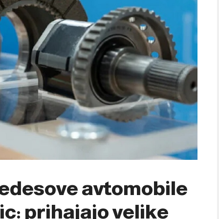
cedesove avtomobile
c: prihajajo velike