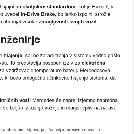
rihajajočim
okoljskim standardom
, kot je
Euro 7
, ki
bo uvedel
In-Drive Brake
, bo lahko izpolnil strožje
o ohranjal visoke
zmogljivosti svojih vozil
.
inženirje
je
hlajenje
, saj bo zaradi trenja v sistemu vedno prišlo
vati. To predstavlja poseben izziv za
električna
em za vzdrževanje temperature baterij. Mercedesova
ve, ki bodo omogočile učinkovito hlajenje sistema, da
ktričnih vozil
Mercedes še naprej izjemno napredna
 še boljšo izkušnjo vožnje in manjši vpliv na naravo.
r Lamborghini odgovarja z še bolj impresivno novostjo