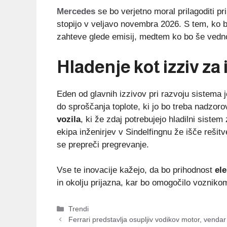
Mercedes
se bo verjetno moral prilagoditi p
stopijo v veljavo novembra 2026. S tem, ko 
zahteve glede emisij, medtem ko bo še vedn
Hladenje kot izziv za 
Eden od glavnih izzivov pri razvoju sistema 
do sproščanja toplote, ki jo bo treba nadzoro
vozila
, ki že zdaj potrebujejo hladilni sist
ekipa inženirjev v Sindelfingnu že išče rešit
se prepreči pregrevanje.
Vse te inovacije kažejo, da bo prihodnost
ele
in okolju prijazna, kar bo omogočilo voznikom
Categories
Trendi
Ferrari predstavlja osupljiv vodikov motor, venda