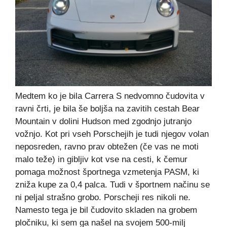
Medtem ko je bila Carrera S nedvomno čudovita v
ravni črti, je bila še boljša na zavitih cestah Bear
Mountain v dolini Hudson med zgodnjo jutranjo
vožnjo. Kot pri vseh Porschejih je tudi njegov volan
neposreden, ravno prav obtežen (če vas ne moti
malo teže) in gibljiv kot vse na cesti, k čemur
pomaga možnost športnega vzmetenja PASM, ki
zniža kupe za 0,4 palca. Tudi v športnem načinu se
ni peljal strašno grobo. Porscheji res nikoli ne.
Namesto tega je bil čudovito skladen na grobem
pločniku, ki sem ga našel na svojem 500-milj