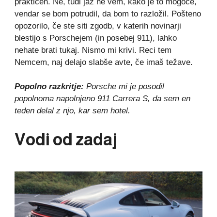
praktičen. Ne, tudi jaz ne vem, kako je to mogoče,
vendar se bom potrudil, da bom to razložil. Pošteno
opozorilo, če ste siti zgodb, v katerih novinarji
blestijo s Porschejem (in posebej 911), lahko
nehate brati tukaj. Nismo mi krivi. Reci tem
Nemcem, naj delajo slabše avte, če imaš težave.
Popolno razkritje:
Porsche mi je posodil
popolnoma napolnjeno 911 Carrera S, da sem en
teden delal z njo, kar sem hotel.
Vodi od zadaj