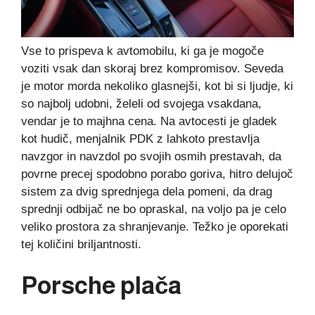
Vse to prispeva k avtomobilu, ki ga je mogoče
voziti vsak dan skoraj brez kompromisov. Seveda
je motor morda nekoliko glasnejši, kot bi si ljudje, ki
so najbolj udobni, želeli od svojega vsakdana,
vendar je to majhna cena. Na avtocesti je gladek
kot hudič, menjalnik PDK z lahkoto prestavlja
navzgor in navzdol po svojih osmih prestavah, da
povrne precej spodobno porabo goriva, hitro delujoč
sistem za dvig sprednjega dela pomeni, da drag
sprednji odbijač ne bo opraskal, na voljo pa je celo
veliko prostora za shranjevanje. Težko je oporekati
tej količini briljantnosti.
Porsche plača