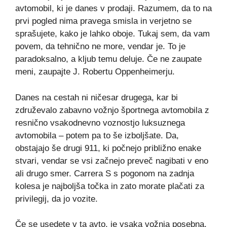
avtomobil, ki je danes v prodaji. Razumem, da to na
prvi pogled nima pravega smisla in verjetno se
sprašujete, kako je lahko oboje. Tukaj sem, da vam
povem, da tehnično ne more, vendar je. To je
paradoksalno, a kljub temu deluje. Če ne zaupate
meni, zaupajte J. Robertu Oppenheimerju.
Danes na cestah ni ničesar drugega, kar bi
združevalo zabavno vožnjo športnega avtomobila z
resnično vsakodnevno voznostjo luksuznega
avtomobila – potem pa to še izboljšate. Da,
obstajajo še drugi 911, ki počnejo približno enake
stvari, vendar se vsi začnejo preveč nagibati v eno
ali drugo smer. Carrera S s pogonom na zadnja
kolesa je najboljša točka in zato morate plačati za
privilegij, da jo vozite.
Če se usedete v ta avto, je vsaka vožnja posebna,