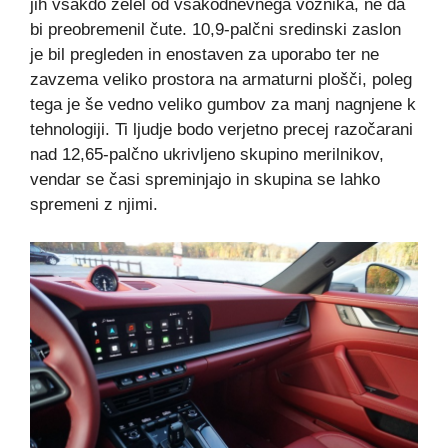
jih vsakdo želel od vsakodnevnega voznika, ne da
bi preobremenil čute. 10,9-palčni sredinski zaslon
je bil pregleden in enostaven za uporabo ter ne
zavzema veliko prostora na armaturni plošči, poleg
tega je še vedno veliko gumbov za manj nagnjene k
tehnologiji. Ti ljudje bodo verjetno precej razočarani
nad 12,65-palčno ukrivljeno skupino merilnikov,
vendar se časi spreminjajo in skupina se lahko
spremeni z njimi.