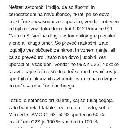
Nešteti avtomobili trdijo, da so športni in
osredotočeni na navdušence, hkrati pa so dovolj
praktični za vsakodnevno uporabo, vendar nobeden
od njih ne vozi tako dobro kot 992.2 Porsche 911
Carrera S. Večina drugih avtomobilov gre predaleč
v eno ali drugo smer. So preveč razkošni, zato
izgubijo ves občutek za hitrost in vznemirjenje, ali
pa so preveč trdi, zato niso dovolj udobni,
res
uporabljati vsak dan. Vendar ne 992.2 C2S. Nekako
ta avto najde točno srednjo točko med resničnostjo
športnih in luksuznih avtomobilov in jo nato dvigne
do nečesa resnično čarobnega.
Težko je natančno artikulirati, kaj se tukaj dogaja,
zato bom rekel takole: recimo, da je avto, kot je
Mercedes-AMG GT63, ​​50 % športen in 50 %
praktičen, C2S je 100 % športen in 100 %