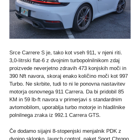
Srce Carrere S je, tako kot vseh 911, v njeni riti.
3,0-litrski flat-6 z dvojnim turbopolnilnikom zdaj
proizvede neverjetno zdravih 473 konjskih moči in
390 Nft navora, skoraj enako količino moči kot 997
Turbo. Ne skrbite, tudi to ni le ponovna nastavitev
motorja osnovnega 911 Carrera. Da bi pridobil 85
KM in 59 lb-ft navora v primerjavi s standardnim
avtomobilom, uporablja turbo motorje in hladilnike
polnilnega zraka iz 992.1 Carrera GTS.
Če dodamo sijajni 8-stopenjski menjalnik PDK z
dvojno sklopko, launch control, paket Sport Chrono