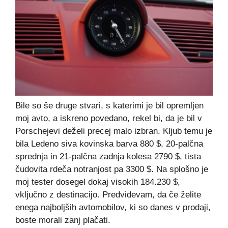
Bile so še druge stvari, s katerimi je bil opremljen
moj avto, a iskreno povedano, rekel bi, da je bil v
Porschejevi deželi precej malo izbran. Kljub temu je
bila Ledeno siva kovinska barva 880 $, 20-palčna
sprednja in 21-palčna zadnja kolesa 2790 $, tista
čudovita rdeča notranjost pa 3300 $. Na splošno je
moj tester dosegel dokaj visokih 184.230 $,
vključno z destinacijo. Predvidevam, da če želite
enega najboljših avtomobilov, ki so danes v prodaji,
boste morali zanj plačati.