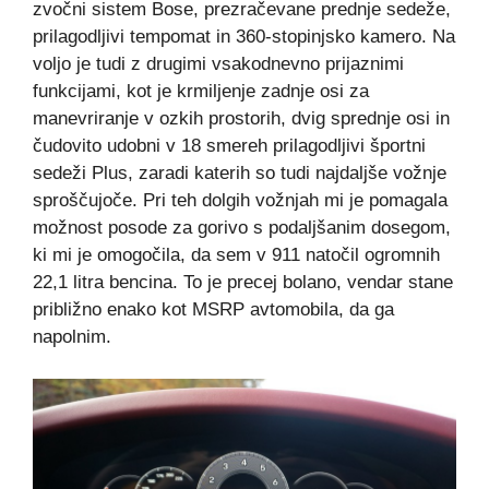
zvočni sistem Bose, prezračevane prednje sedeže,
prilagodljivi tempomat in 360-stopinjsko kamero. Na
voljo je tudi z drugimi vsakodnevno prijaznimi
funkcijami, kot je krmiljenje zadnje osi za
manevriranje v ozkih prostorih, dvig sprednje osi in
čudovito udobni v 18 smereh prilagodljivi športni
sedeži Plus, zaradi katerih so tudi najdaljše vožnje
sproščujoče. Pri teh dolgih vožnjah mi je pomagala
možnost posode za gorivo s podaljšanim dosegom,
ki mi je omogočila, da sem v 911 natočil ogromnih
22,1 litra bencina. To je precej bolano, vendar stane
približno enako kot MSRP avtomobila, da ga
napolnim.