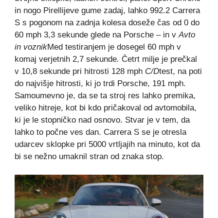
in nogo Pirellijeve gume zadaj, lahko 992.2 Carrera
S s pogonom na zadnja kolesa doseže čas od 0 do
60 mph 3,3 sekunde glede na Porsche – in v
Avto
in voznik
Med testiranjem je dosegel 60 mph v
komaj verjetnih 2,7 sekunde
.
Četrt milje je prečkal
v 10,8 sekunde pri hitrosti 128 mph
C/D
test, na poti
do najvišje hitrosti, ki jo trdi Porsche, 191 mph.
Samoumevno je, da se ta stroj res lahko premika,
veliko hitreje, kot bi kdo pričakoval od avtomobila,
ki je le stopničko nad osnovo. Stvar je v tem, da
lahko to počne ves dan. Carrera S se je otresla
udarcev sklopke pri 5000 vrtljajih na minuto, kot da
bi se nežno umaknil stran od znaka stop.