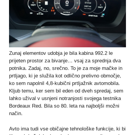
Zunaj elementov udobja je bila kabina 992.2 le
prijeten prostor za bivanje… vsaj za sprednja dva
potnika. Zadaj, no, srečno. To je za moje mačke in
prtljago, ki je služila kot odlično prelivno območje,
ko sem napolnil 4,8-kubični prtljažnik avtomobila.
Kljub temu, ker sem bil eden od dveh spredaj, sem
lahko užival v usnjeni notranjosti svojega testnika
Bordeaux Red. Bila so 80. leta na najboljši možni
način.
Avto ima tudi vse običajne tehnološke funkcije, ki bi