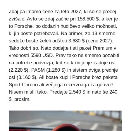
Zdaj pa imamo cene za leto 2027, ki so se precej
zvišale. Avto se zdaj začne pri 158.500 $, a ker je
to Porsche, bo dodanih hudičevo veliko možnosti,
ki jih boste potrebovali. Na primer, za 18-smerne
sedeže boste želeli odšteti 3.680 $ (cene 2027).
Tako dobri so. Nato dodajte tisti paket Premium v ​​
vrednosti 5590 USD. Prav tako ne smemo pozabiti
na potrebe podvozja, kot so krmiljenje zadnje osi
(2.220 $), PASM (1.280 $) in sistem dviga prednje
osi (3.160 $). Ali boste kupili Porsche brez paketa
Sport Chrono ali večjega rezervoarja za gorivo?
Nisem mislil tako. Predajte 2.540 $ in nato še 240
$, prosim.