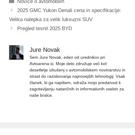
Categories
Novice o avtomobilih
2025 GMC Yukon Denali cena in specifikacije:
Velika nalepka za velik luksuzni SUV
Pregled tesnil 2025 BYD
Jure Novak
Sem Jure Novak, eden od urednikov pri
Avtoarena.si. Moje delo združuje več kot
desetletje izkušenj v avtomobilskem novinarstvu in
strast do raziskovanja najnovejših tehnologij. Vsak
članek, ki ga napišem, odraža mojo predanost k
zagotavljanju natančnih in informativnih vsebin za
naše bralce.