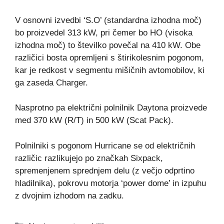
V osnovni izvedbi ‘S.O’ (standardna izhodna moč)
bo proizvedel 313 kW, pri čemer bo HO (visoka
izhodna moč) to številko povečal na 410 kW. Obe
različici bosta opremljeni s štirikolesnim pogonom,
kar je redkost v segmentu mišičnih avtomobilov, ki
ga zaseda Charger.
Nasprotno pa električni polnilnik Daytona proizvede
med 370 kW (R/T) in 500 kW (Scat Pack).
Polnilniki s pogonom Hurricane se od električnih
različic razlikujejo po značkah Sixpack,
spremenjenem sprednjem delu (z večjo odprtino
hladilnika), pokrovu motorja ‘power dome’ in izpuhu
z dvojnim izhodom na zadku.