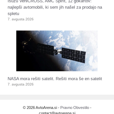
Isuzu VehiCROSS, AMC Spirit, 12 gokartov:
najlepši avtomobili, ki sem jih našel za prodajo na
spletu
7. avgusta 2026
NASA mora rešiti satelit. Rešiti mora še en satelit
7. avgusta 2026
© 2026 AvtoArena.si -
Pravno Obvestilo
-
contact@avtoarena.si