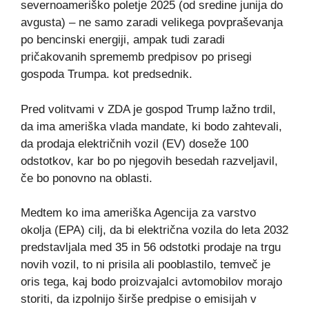
severnoameriško poletje 2025 (od sredine junija do
avgusta) – ne samo zaradi velikega povpraševanja
po bencinski energiji, ampak tudi zaradi
pričakovanih sprememb predpisov po prisegi
gospoda Trumpa. kot predsednik.
Pred volitvami v ZDA je gospod Trump lažno trdil,
da ima ameriška vlada mandate, ki bodo zahtevali,
da prodaja električnih vozil (EV) doseže 100
odstotkov, kar bo po njegovih besedah ​​razveljavil,
če bo ponovno na oblasti.
Medtem ko ima ameriška Agencija za varstvo
okolja (EPA) cilj, da bi električna vozila do leta 2032
predstavljala med 35 in 56 odstotki prodaje na trgu
novih vozil, to ni prisila ali pooblastilo, temveč je
oris tega, kaj bodo proizvajalci avtomobilov morajo
storiti, da izpolnijo širše predpise o emisijah v