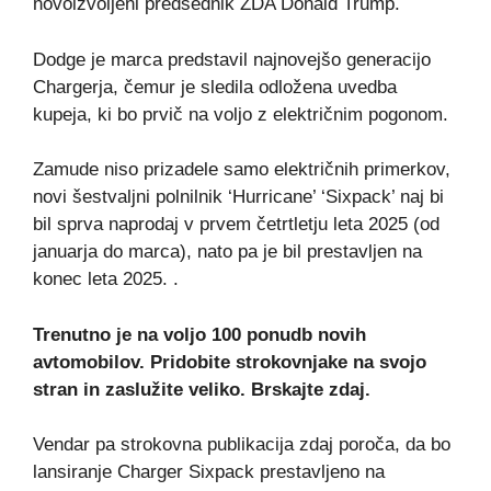
novoizvoljeni predsednik ZDA Donald Trump.
Dodge je marca predstavil najnovejšo generacijo
Chargerja, čemur je sledila odložena uvedba
kupeja, ki bo prvič na voljo z električnim pogonom.
Zamude niso prizadele samo električnih primerkov,
novi šestvaljni polnilnik ‘Hurricane’ ‘Sixpack’ naj bi
bil sprva naprodaj v prvem četrtletju leta 2025 (od
januarja do marca), nato pa je bil prestavljen na
konec leta 2025. .
Trenutno je na voljo 100 ponudb novih
avtomobilov. Pridobite strokovnjake na svojo
stran in zaslužite veliko.
Brskajte zdaj
.
Vendar pa strokovna publikacija zdaj poroča, da bo
lansiranje Charger Sixpack prestavljeno na