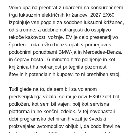
Volvo upa na preobrat z udarcem na konkurenčnem
trgu luksuznih električnih križancev. 2027 EX60
izpolnjuje vse pogoje za sodoben luksuzni križanec,
od skromne, a udobne notranjosti do osupljivo
tekoče kakovosti vožnje. EV je celo presenetljivo
športen. Toda težko bo izstopati v primerjavi s
podobnimi ponudbami BMW-ja in Mercedes-Benza,
in čeprav bosta 16-minutno hitro polnjenje in kot
knjižnica tiha notranjost pritegnila pozornost
številnih potencialnih kupcev, to ni brezhiben stroj.
Tudi glede na to, da sem bil za volanom
predserijskega vozila, se mi je novi EX60 zdel bolj
podložen, kot sem bil vajen, bolj kot servisna
platforma in ne končni izdelek. V tej novonastali
dobi programsko definiranih vozil je švedski
proizvajalec avtomobilov obljubil, da bodo številne