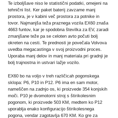
Te izboljšave niso le statistični podatki, omejeni na
tehnični list. Ker paket baterij zavzame manj
prostora, je v kabini več prostora za potnike in
tovor. Najmanjša teža praznega vozila EX60 znaša
4663 funtov, kar je spodobna številka za EV, zaradi
zmanjšane teže pa se celoten avto počuti bolj
okreten na cesti. Te prednosti je povečala Volvova
uvedba megacastinga v svoj proizvodni proces.
Uporaba manj delov in manj materiala pri gradnji je
bolj trajnostna in ustvari lažje vozilo.
EX60 bo na voljo v treh različicah pogonskega
sklopa: P6, P10 in P12. P6 ima en sam motor,
nameščen na zadnjo os, ki proizvede 354 konjskih
moči. P10 je dvomotorni stroj s štirikolesnim
pogonom, ki proizvede 503 KM, medtem ko P12
uporablja enako konfiguracijo štirikolesnega
pogona, vendar zagotavlja 670 KM. Ko gre za