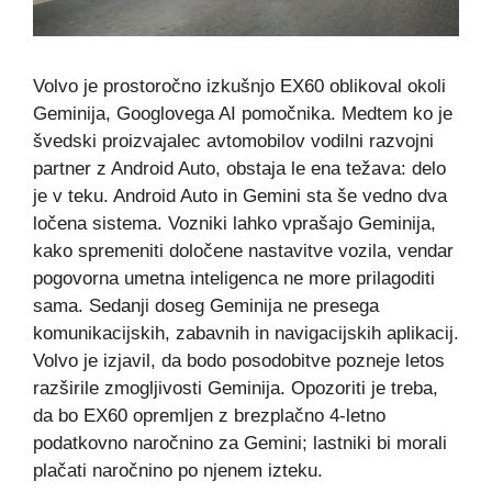
Volvo je prostoročno izkušnjo EX60 oblikoval okoli
Geminija, Googlovega AI pomočnika. Medtem ko je
švedski proizvajalec avtomobilov vodilni razvojni
partner z Android Auto, obstaja le ena težava: delo
je v teku. Android Auto in Gemini sta še vedno dva
ločena sistema. Vozniki lahko vprašajo Geminija,
kako spremeniti določene nastavitve vozila, vendar
pogovorna umetna inteligenca ne more prilagoditi
sama. Sedanji doseg Geminija ne presega
komunikacijskih, zabavnih in navigacijskih aplikacij.
Volvo je izjavil, da bodo posodobitve pozneje letos
razširile zmogljivosti Geminija. Opozoriti je treba,
da bo EX60 opremljen z brezplačno 4-letno
podatkovno naročnino za Gemini; lastniki bi morali
plačati naročnino po njenem izteku.