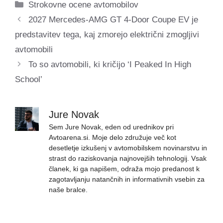
Categories
Strokovne ocene avtomobilov
2027 Mercedes-AMG GT 4-Door Coupe EV je
predstavitev tega, kaj zmorejo električni zmogljivi
avtomobili
To so avtomobili, ki kričijo ‘I Peaked In High
School’
Jure Novak
Sem Jure Novak, eden od urednikov pri
Avtoarena.si. Moje delo združuje več kot
desetletje izkušenj v avtomobilskem novinarstvu in
strast do raziskovanja najnovejših tehnologij. Vsak
članek, ki ga napišem, odraža mojo predanost k
zagotavljanju natančnih in informativnih vsebin za
naše bralce.