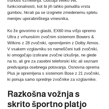
trdnosti vzmetenja. Obstaja veliko več
funkcionalnosti, kot bi jih lahko ponudila vrsta
gumbov, hkrati pa se izognete zmedenemu spletu
menijev uporabniškega vmesnika.
Ko že govorimo o glasbi, EX60 ima višjo opremo
Ultra z vrhunskim zvočnim sistemom Bowers &
Wilkins z 28 zvočniki, opremljenim z Dolby Atmos.
V vsakem vzglavniku so nameščeni tudi zvočniki,
ki omogočajo izolirane zvočne izkušnje, ne glede
na to, ali gre za zasebni telefonski klic ali seznam
predvajanja osebnega potovanja. Osnovna oprema
Plus je opremljena s sistemom Bose z 21 zvočniki,
ki ponuja samo sprednje zvočnike za vzglavnike.
Razkošna vožnja s
skrito športno platjo