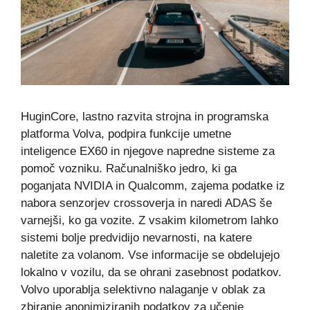
HuginCore, lastno razvita strojna in programska
platforma Volva, podpira funkcije umetne
inteligence EX60 in njegove napredne sisteme za
pomoč vozniku. Računalniško jedro, ki ga
poganjata NVIDIA in Qualcomm, zajema podatke iz
nabora senzorjev crossoverja in naredi ADAS še
varnejši, ko ga vozite. Z vsakim kilometrom lahko
sistemi bolje predvidijo nevarnosti, na katere
naletite za volanom. Vse informacije se obdelujejo
lokalno v vozilu, da se ohrani zasebnost podatkov.
Volvo uporablja selektivno nalaganje v oblak za
zbiranje anonimiziranih podatkov za učenje