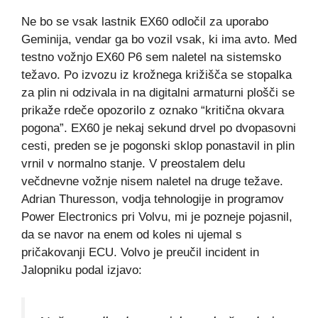
Ne bo se vsak lastnik EX60 odločil za uporabo
Geminija, vendar ga bo vozil vsak, ki ima avto. Med
testno vožnjo EX60 P6 sem naletel na sistemsko
težavo. Po izvozu iz krožnega križišča se stopalka
za plin ni odzivala in na digitalni armaturni plošči se
prikaže rdeče opozorilo z oznako “kritična okvara
pogona”. EX60 je nekaj sekund drvel po dvopasovni
cesti, preden se je pogonski sklop ponastavil in plin
vrnil v normalno stanje. V preostalem delu
večdnevne vožnje nisem naletel na druge težave.
Adrian Thuresson, vodja tehnologije in programov
Power Electronics pri Volvu, mi je pozneje pojasnil,
da se navor na enem od koles ni ujemal s
pričakovanji ECU. Volvo je preučil incident in
Jalopniku podal izjavo: