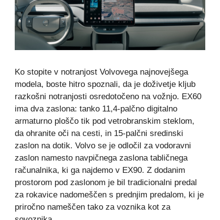
Ko stopite v notranjost Volvovega najnovejšega
modela, boste hitro spoznali, da je doživetje kljub
razkošni notranjosti osredotočeno na vožnjo. EX60
ima dva zaslona: tanko 11,4-palčno digitalno
armaturno ploščo tik pod vetrobranskim steklom,
da ohranite oči na cesti, in 15-palčni sredinski
zaslon na dotik. Volvo se je odločil za vodoravni
zaslon namesto navpičnega zaslona tabličnega
računalnika, ki ga najdemo v EX90. Z dodanim
prostorom pod zaslonom je bil tradicionalni predal
za rokavice nadomeščen s prednjim predalom, ki je
priročno nameščen tako za voznika kot za
sovoznika.