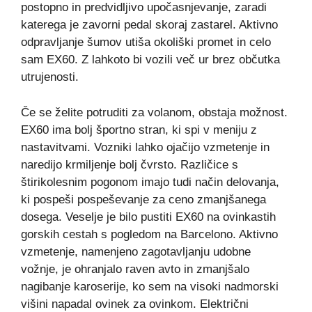
postopno in predvidljivo upočasnjevanje, zaradi
katerega je zavorni pedal skoraj zastarel. Aktivno
odpravljanje šumov utiša okoliški promet in celo
sam EX60. Z lahkoto bi vozili več ur brez občutka
utrujenosti.
Če se želite potruditi za volanom, obstaja možnost.
EX60 ima bolj športno stran, ki spi v meniju z
nastavitvami. Vozniki lahko ojačijo vzmetenje in
naredijo krmiljenje bolj čvrsto. Različice s
štirikolesnim pogonom imajo tudi način delovanja,
ki pospeši pospeševanje za ceno zmanjšanega
dosega. Veselje je bilo pustiti EX60 na ovinkastih
gorskih cestah s pogledom na Barcelono. Aktivno
vzmetenje, namenjeno zagotavljanju udobne
vožnje, je ohranjalo raven avto in zmanjšalo
nagibanje karoserije, ko sem na visoki nadmorski
višini napadal ovinek za ovinkom. Električni