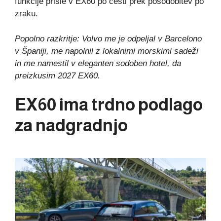
funkcije prišle v EX60 po cesti prek posodobitev po
zraku.
Popolno razkritje:
Volvo me je odpeljal v Barcelono
v Španiji, me napolnil z lokalnimi morskimi sadeži
in me namestil v eleganten sodoben hotel, da
preizkusim 2027 EX60.
EX60 ima trdno podlago
za nadgradnjo